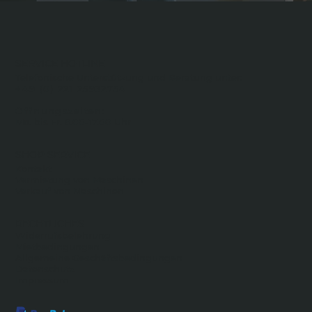
SERVICE HOTLINE
Telefonische Unterstützung und Beratung unter:
+49 (0) 221 25932754
Öffnungszeiten:
Mo. bis Fr. 8.00-17.00 Uhr
SHOP SERVICE
Kontakt
Vermietung von Maschinen
Verkauf von Maschinen
RECHTLICHES
Widerrufsbelehrung
Mietbedingungen
Allgemeine Geschäftsbedingungen
Datenschutz
Impressum