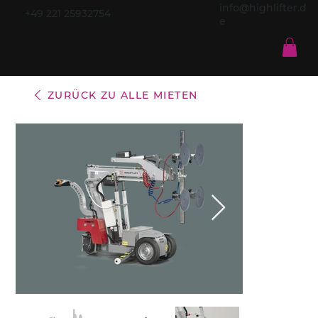
info@highlifter.d
+49 221 25932754
e
ZURÜCK ZU ALLE MIETEN