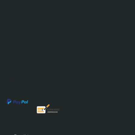
+49 (0) 221 25932754
Öffnungszeiten:
Mo. bis Fr. 8.00-17.00 Uhr
SHOP SERVICE
Kontakt
Vermietung von Maschinen
Verkauf von Maschinen
RECHTLICHES
Widerrufsbelehrung
Mietbedingungen
Allgemeine Geschäftsbedingungen
Datenschutz
Impressum
NEWSLETTER
Abonnieren Sie den kostenlosen Newsletter