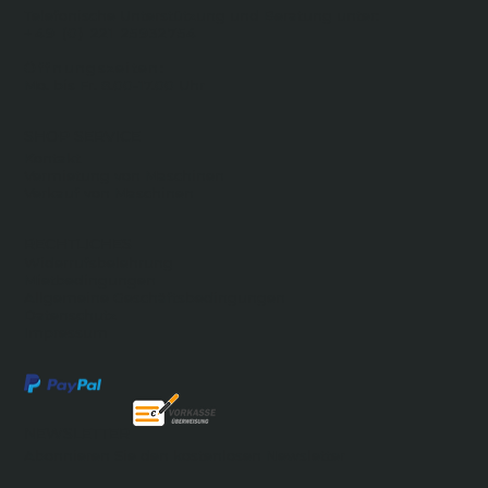
Telefonische Unterstützung und Beratung unter:
+49 (0) 221 25932754
Öffnungszeiten:
Mo. bis Fr. 8.00-17.00 Uhr
SHOP SERVICE
Kontakt
Vermietung von Maschinen
Verkauf von Maschinen
RECHTLICHES
Widerrufsbelehrung
Mietbedingungen
Allgemeine Geschäftsbedingungen
Datenschutz
Impressum
NEWSLETTER
Abonnieren Sie den kostenlosen Newsletter