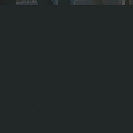
SERVICE HOTLINE
Telefonische Unterstützung und Beratung unter:
+49 (0) 221 25932754
Öffnungszeiten:
Mo. bis Fr. 8.00-17.00 Uhr
SHOP SERVICE
Kontakt
Vermietung von Maschinen
Verkauf von Maschinen
RECHTLICHES
Widerrufsbelehrung
Mietbedingungen
Allgemeine Geschäftsbedingungen
Datenschutz
Impressum