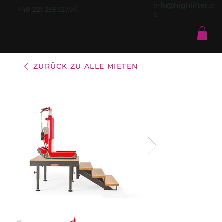
info@highlifter.d
+49 221 25932754
e
ZURÜCK ZU ALLE MIETEN