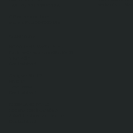
Verkauf von Ma
+49 (0) 221 25932754
Öffnungszeiten:
Mo. bis Fr. 8.00-17.00 Uhr
STANDORTE
NORDRHEIN-WESTFALEN
Pauline-Christmann-Straße 25
51107 Köln
Deutschland
Ohligser Str. 82
Halle 1A
42781 Haan
Deutschland
RHEINLAND PFALZ
Robert-Bosch-Straße 3
65549 Limburg an der Lahn
Deutschland