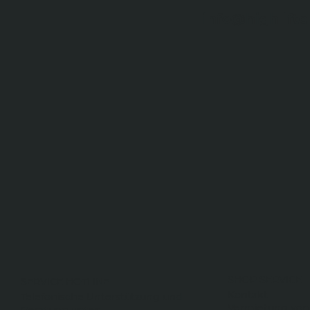
info@highlifte
SHOP SERVICE
SERVICE HOTLINE
Kontakt
Telefonische Unterstützung und
Vermietung von
Beratung unter: