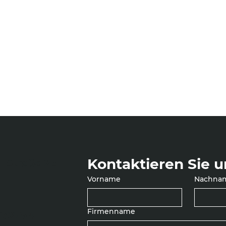
Kontaktieren Sie u
-Straße 25
Vorname
Nachna
Firmenname
5932754