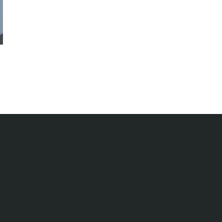
HIGHLIFTER
Pauline-Christmann
51107 Köln
Deutschland
+49 (0) 221 2