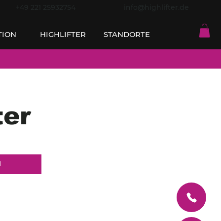
+49 221 25932754
info@highlifter.de
TION
HIGHLIFTER
STANDORTE
ter
N