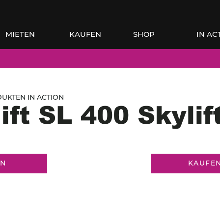
MIETEN
KAUFEN
SHOP
IN AC
UKTEN IN ACTION
ift SL 400 Skylif
EN
KAUFE