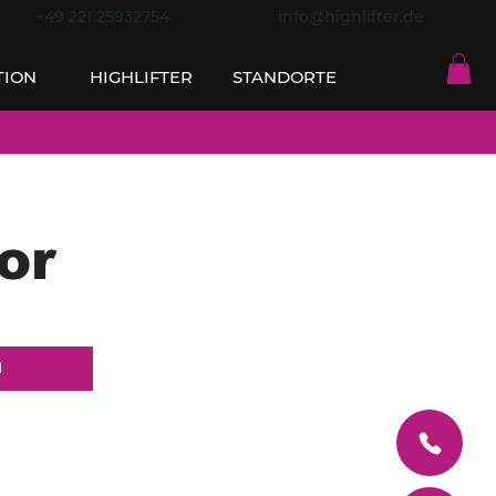
+49 221 25932754
info@highlifter.de
TION
HIGHLIFTER
STANDORTE
or
N