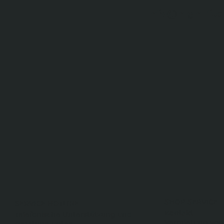
info@highlifte
SHOP SERVICE
SERVICE HOTLINE
Kontakt
Telefonische Unterstützung und
Vermietung von
Beratung unter: