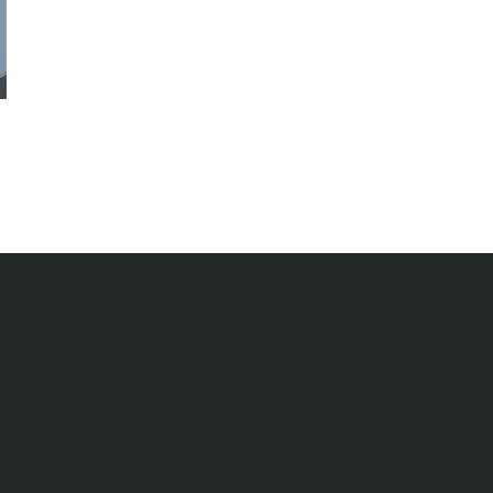
HIGHLIFTER
Pauline-Christmann
51107 Köln
Deutschland
+49 (0) 221 2