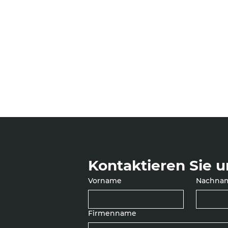
Kontaktieren Sie u
-Straße 25
Vorname
Nachna
Firmenname
5932754