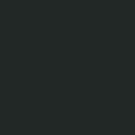
Verkauf von Ma
+49 (0) 221 25932754
Öffnungszeiten:
Mo. bis Fr. 8.00-17.00 Uhr
STANDORTE
NORDRHEIN-WESTFALEN
Pauline-Christmann-Straße 25
51107 Köln
Deutschland
Ohligser Str. 82
Halle 1A
42781 Haan
Deutschland
RHEINLAND PFALZ
Robert-Bosch-Straße 3
65549 Limburg an der Lahn
Deutschland