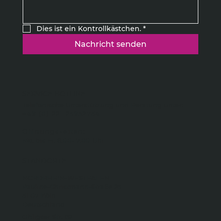
Dies ist ein Kontrollkästchen.
*
Nachricht senden
SERVICE HOTLINE
Telefonische Unterstützung und Beratung unter:
+49 (0) 221 25932754
Öffnungszeiten:
Mo. bis Fr. 8.00-17.00 Uhr
STANDORTE
NORDRHEIN-WESTFALEN
Pauline-Christmann-Straße 25
51107 Köln
Deutschland
Ohligser Str. 82