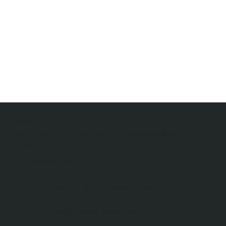
HIGHLIFTER
Pauline-Christmann-Straße 25
51107 Köln
Deutschland
+49 (0) 221 25932754
info@highlifter.de