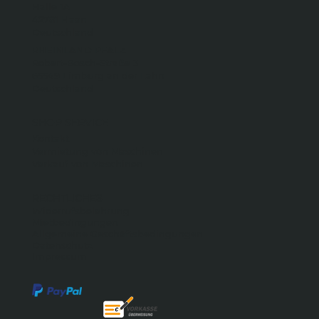
Halle 1A
42781 Haan
Deutschland
RHEINLAND PFALZ
Robert-Bosch-Straße 3
65549 Limburg an der Lahn
Deutschland
SHOP SERVICE
Kontakt
Vermietung von Maschinen
Verkauf von Maschinen
RECHTLICHES
Widerrufsbelehrung
Mietbedingungen
Allgemeine Geschäftsbedingungen
Datenschutz
Impressum