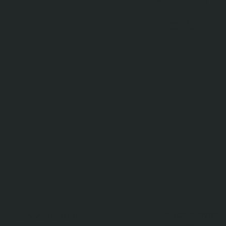
+49 (0) 221 2
info@highlifte
SHOP SERVICE
SERVICE HOTLINE