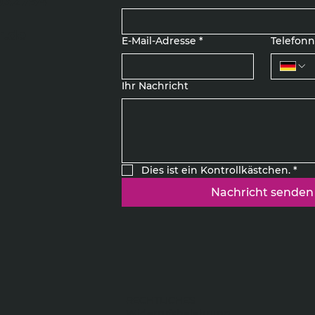
5932754
r.de
E-Mail-Adresse
*
Telefo
Ihr Nachricht
Dies ist ein Kontrollkästchen.
*
Nachricht senden
RECHTLICHES
Widerrufsbelehrung