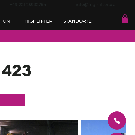
+49 221 25932754
info@highlifter.de
TION
HIGHLIFTER
STANDORTE
 423
N