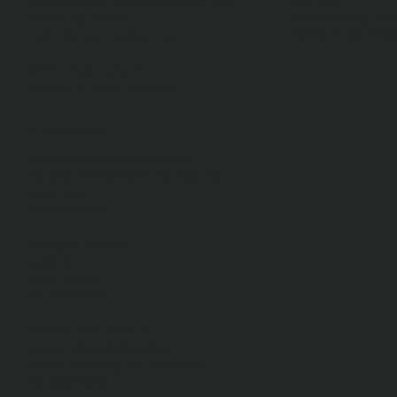
Kontakt
Telefonische Unterstützung und
Vermietung von
Beratung unter:
Verkauf von Ma
+49 (0) 221 25932754
Öffnungszeiten:
Mo. bis Fr. 8.00-17.00 Uhr
STANDORTE
NORDRHEIN-WESTFALEN
Pauline-Christmann-Straße 25
51107 Köln
Deutschland
Ohligser Str. 82
Halle 1A
42781 Haan
Deutschland
RHEINLAND PFALZ
Robert-Bosch-Straße 3
65549 Limburg an der Lahn
Deutschland