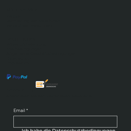
SHOP SERVICE
Kontakt
Vermietung von Maschinen
Verkauf von Maschinen
RECHTLICHES
Widerrufsbelehrung
Mietbedingungen
Allgemeine Geschäftsbedingungen
Datenschutz
Impressum
NEWSLETTER
Abonnieren Sie den kostenlosen Newsletter
Email
*
Ich habe die Datenschutzbedingungen 