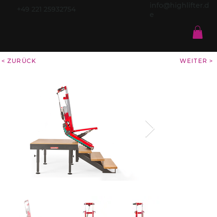
info@highlifter.d
+49 221 25932754
e
< ZURÜCK
WEITER >