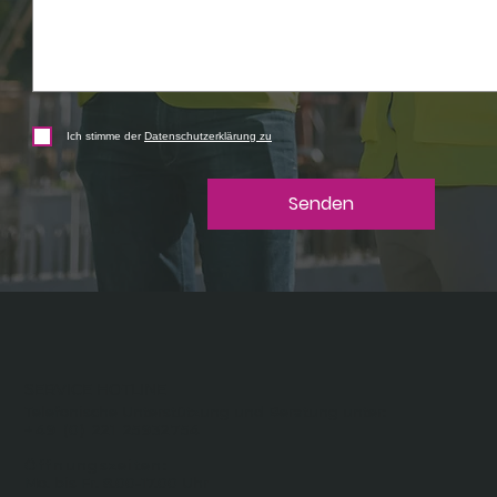
Ich stimme der
Datenschutzerklärung zu
Senden
SERVICE HOTLINE
Telefonische Unterstützung und Beratung unter:
+49 (0) 221 25932754
Öffnungszeiten:
Mo. bis Fr. 8.00-17.00 Uhr