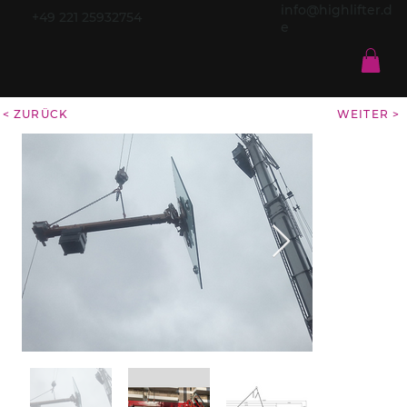
info@highlifter.d
+49 221 25932754
e
< ZURÜCK
WEITER >