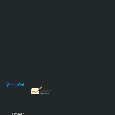
+49 (0) 221 25932754
Öffnungszeiten:
Mo. bis Fr. 8.00-17.00 Uhr
SHOP SERVICE
Kontakt
Vermietung von Maschinen
Verkauf von Maschinen
RECHTLICHES
Widerrufsbelehrung
Mietbedingungen
Allgemeine Geschäftsbedingungen
Datenschutz
Impressum
NEWSLETTER
Abonnieren Sie den kostenlosen Newsletter
Email
*