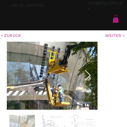
info@highlifter.d
+49 221 25932754
e
< ZURÜCK
WEITER >