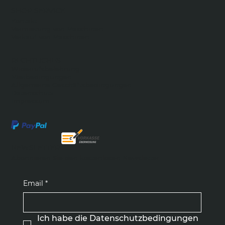
SHOP SERVICE
Kontakt
Vermietung von Maschinen
Verkauf von Maschinen
RECHTLICHES
Widerrufsbelehrung
Mietbedingungen
Allgemeine Geschäftsbedingungen
Datenschutz
Impressum
NEWSLETTER
Abonnieren Sie den kostenlosen Newsletter
Email
*
Ich habe die Datenschutzbedingungen 