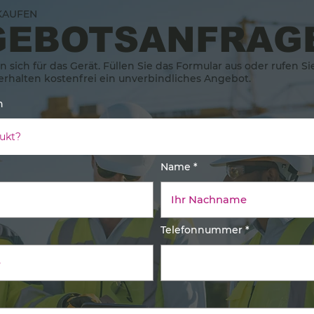
KAUFEN
GEBOTSANFRAG
en sich für das Gerät. Füllen Sie das Formular aus oder rufen Si
 erhalten kostenfrei ein unverbindliches Angebot.
n
Name
Telefonnummer