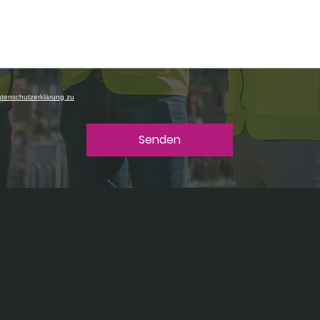
tenschutzerklärung zu
Senden
RECHTLICHES
Widerrufsbelehrung
Mietbedingungen
 Maschinen
Allgemeine
schinen
Geschäftsbedingungen
Datenschutz
Impressum