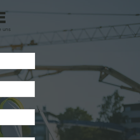
E
e uns