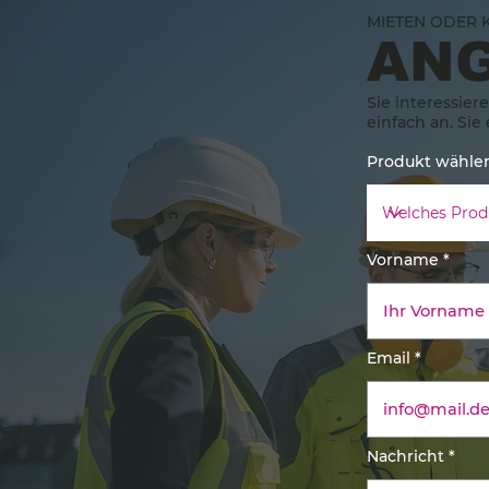
MIETEN ODER 
AN
Sie interessier
einfach an. Sie
Produkt wähle
Vorname
Email
Nachricht