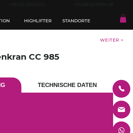
+49 221 25932754
info@highlifter.de
TION
HIGHLIFTER
STANDORTE
WEITER >
nkran CC 985
NG
TECHNISCHE DATEN