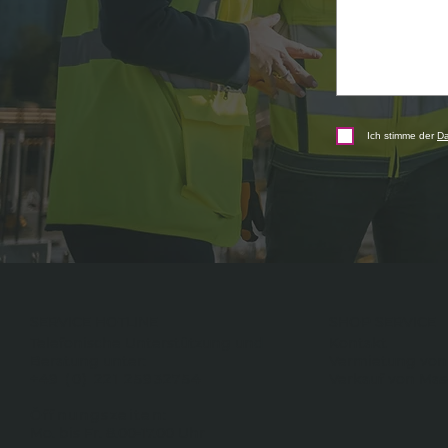
Ich stimme der
Da
SERVICE HOTLINE
SHOP SERVICE
Telefonische Unterstützung und
Kontakt
Beratung unter:
Vermietung von
+49 (0) 221 25932754
Verkauf von Ma
Öffnungszeiten:
Mo. bis Fr. 8.00-17.00 Uhr